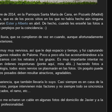
re de 2014, en la Parroquia Santa María de Cana, en Pozuelo (Madrid)
la, que es de los pocos sitios en los que no había hecho aún ninguna
saron
Ester y Alberto
en abril. De hecho, cuando les enseñé las fotos a
erplejos por la coincidencia :-)
 lluvia, que se cumplieron de vez en cuando, aunque afortunadamente
xteriores.
uy muy nerviosa, así que le dejé espacio y tiempo, y fui capturando
 algunos robados de Paloma. Poco a poco ella fue acostumbrándose a la
ezamos con los retratos y los grupos. Es muy importante intentar no
 órdenes inoportunas (ponte aquí, mira allá...) haciendo fotos a
ología, todos esos nervios se plasmarán en las fotos. Un poquito puede
los posados deben resultar atractivos, agradables.
ariencia, que también llevaría lo suyo. Casi siempre es en casa de la
ios, porque intervienen más factores y no siempre todo se sincroniza
cados, el ramo, etc...
to me echaron un cable en algunas fotos del domicilio de Javier y a la
 profesionalidad.