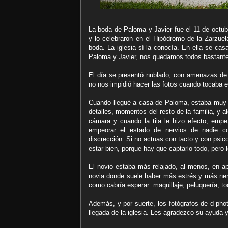
La boda de Paloma y Javier fue el 11 de octub
y lo celebraron en el Hipódromo de la Zarzue
boda. La iglesia sí la conocía. En ella se ca
Paloma y Javier, nos quedamos todos bastante p
El día se presentó nublado, con amenazas de
no nos impidió hacer las fotos cuando tocaba e
Cuando llegué a casa de Paloma, estaba muy m
detalles, momentos del resto de la familia, y
cámara y cuando la tila le hizo efecto, emp
empeorar el estado de nervios de nadie con
discrección. Si no actuas con tacto y con psic
estar bien, porque hay que captarlo todo, pero 
El novio estaba más relajado, al menos, en ap
novia donde suele haber más estrés y más nerv
como cabría esperar: maquillaje, peluquería, to
Además, y por suerte, los fotógrafos de d-pho
llegada de la iglesia. Les agradezco su ayuda y